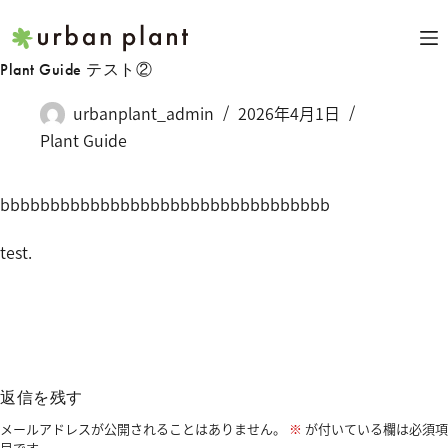
コ
ン
テ
Plant Guide テスト②
ン
ツ
urbanplant_admin
2026年4月1日
へ
Plant Guide
ス
キ
ッ
bbbbbbbbbbbbbbbbbbbbbbbbbbbbbbbbb
プ
test.
返信を残す
メールアドレスが公開されることはありません。
※
が付いている欄は必須項
目です